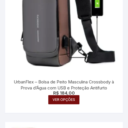
página
do
produto
UrbanFlex – Bolsa de Peito Masculina Crossbody à
Prova d’Água com USB e Proteção Antifurto
R$
184,00
Este
VER OPÇÕES
produto
tem
várias
variantes.