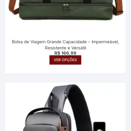
Bolsa de Viagem Grande Capacidade – Impermeável,
Resistente e Versátil
R$
166,99
Este
VER OPÇÕES
produto
tem
várias
variantes.
As
opções
podem
ser
escolhidas
na