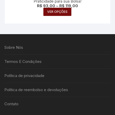
Praticidade para sua Bolsa!
Price
R$
93,00
–
R$
119,00
range:
Este
VER OPÇÕES
R$ 93,00
produto
through
R$ 119,00
tem
várias
variantes.
As
Sobre Nós
opções
podem
ser
Termos E Condições
escolhidas
na
Política de privacidade
página
do
Política de reembolso e devoluções
produto
Contato