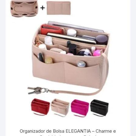
As
opções
podem
ser
escolhidas
na
página
do
produto
Organizador de Bolsa ELEGANTIA – Charme e