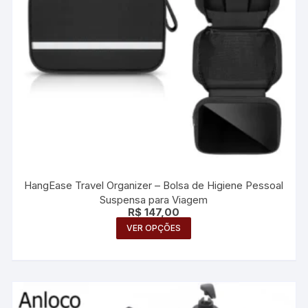
do
produto
HangEase Travel Organizer – Bolsa de Higiene Pessoal
Suspensa para Viagem
R$
147,00
Este
VER OPÇÕES
produto
tem
várias
variantes.
As