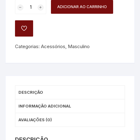
LIGE
ADICIONAR AO CARRINHO
Luxury
Sportive
Quartz
ADD
-
TO
WISHLIST
Relógio
Categorias:
Acessórios
,
Masculino
Masculino
Casual
em
Couro
com
Design
DESCRIÇÃO
Moderno
e
INFORMAÇÃO ADICIONAL
à
Prova
AVALIAÇÕES (0)
d'Água
+
Caixa
DESCRIÇÃO