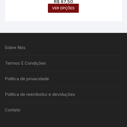
R$
67,50
Este
VER OPÇÕES
produto
tem
várias
variantes.
As
Sobre Nós
opções
podem
ser
Termos E Condições
escolhidas
na
Política de privacidade
página
do
Política de reembolso e devoluções
produto
Contato