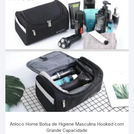
opções
podem
ser
escolhidas
na
página
do
produto
Anloco Home Bolsa de Higiene Masculina Hooked com
Grande Capacidade