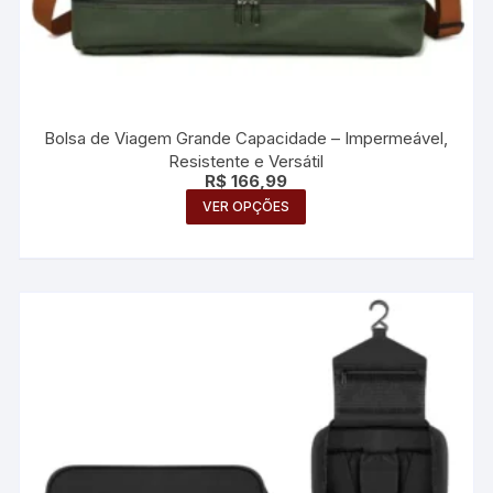
Bolsa de Viagem Grande Capacidade – Impermeável,
Resistente e Versátil
R$
166,99
Este
VER OPÇÕES
produto
tem
várias
variantes.
As
opções
podem
ser
escolhidas
na
página