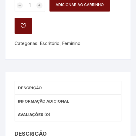
Bolsa
ADICIONAR AO CARRINHO
Luxo
Três
Camadas
ADD
quantidade
TO
WISHLIST
Categorias:
Escritório
,
Feminino
DESCRIÇÃO
INFORMAÇÃO ADICIONAL
AVALIAÇÕES (0)
DESCRIÇÃO