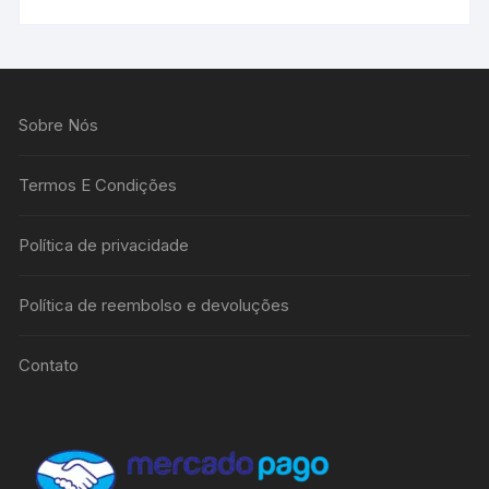
tem
várias
variantes.
As
Sobre Nós
opções
podem
ser
Termos E Condições
escolhidas
na
Política de privacidade
página
do
Política de reembolso e devoluções
produto
Contato