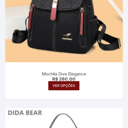
do
produto
Mochila Diva Elegance
R$
260,00
Este
VER OPÇÕES
produto
tem
várias
variantes.
As
opções