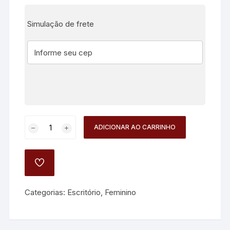
Simulação de frete
Bolsa
ADICIONAR AO CARRINHO
Feminina
Vintage
Listrada
ADD
Maxi
TO
WISHLIST
Chic
Categorias:
Escritório
,
Feminino
quantidade