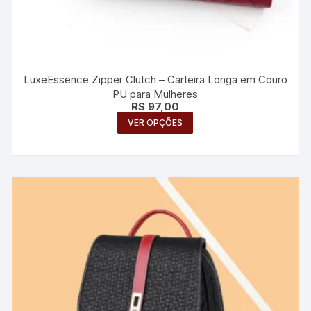
LuxeEssence Zipper Clutch – Carteira Longa em Couro
PU para Mulheres
R$
97,00
Este
VER OPÇÕES
produto
tem
várias
variantes.
As
opções
podem
ser
escolhidas
na
página