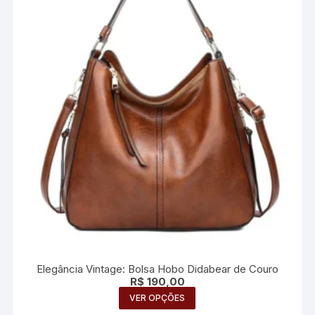
podem
ser
escolhidas
na
página
do
produto
Elegância Vintage: Bolsa Hobo Didabear de Couro
R$
190,00
Este
VER OPÇÕES
produto