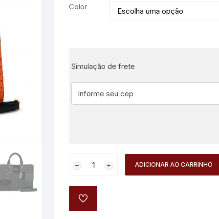
Color
Simulação de frete
Bolsa
ADICIONAR AO CARRINHO
Feminina
3
em
ADD
1
TO
WISHLIST
–