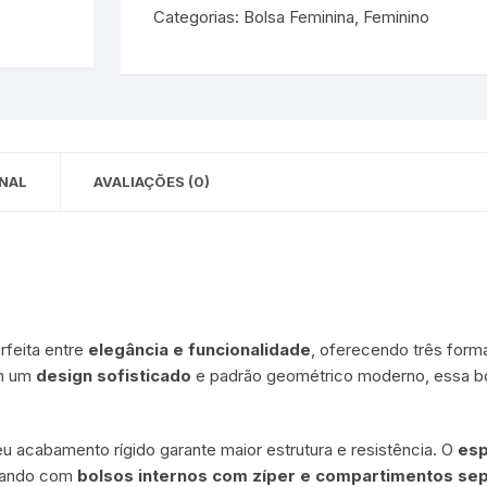
Categorias:
Bolsa Feminina
,
Feminino
Estilo,
Versatilidade
e
Espaço
em
um
Só
NAL
AVALIAÇÕES (0)
Acessório!
quantidade
feita entre
elegância e funcionalidade
, oferecendo três forma
m um
design sofisticado
e padrão geométrico moderno, essa bo
eu acabamento rígido garante maior estrutura e resistência. O
esp
ntando com
bolsos internos com zíper e compartimentos se