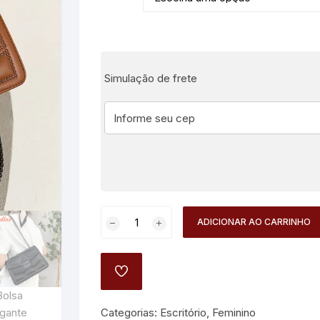
Simulação de frete
Bolsa
ADICIONAR AO CARRINHO
Elegante
Feminina
Urban
ADD
Rebel
TO
WISHLIST
quantidade
Categorias:
Escritório
,
Feminino