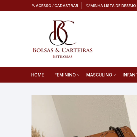
Pular
ACESSO / CADASTRAR
MINHA LISTA DE DESEJO
para
o
conteúdo
HOME
FEMININO
MASCULINO
INFAN
Bolsas Femininas
Bolsas Masculinas
Malas 
Carteiras Femininas
Carteiras Masculinas
Mochil
Malas Femininas
Malas Masculinas
Pochetes Femininas
Mochilas Masculinas