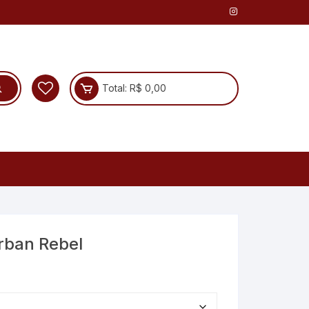
Total:
R$
0,00
rban Rebel