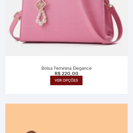
Bolsa Feminina Elegance
R$
220,00
Este
VER OPÇÕES
produto
tem
várias
variantes.
As
opções
podem