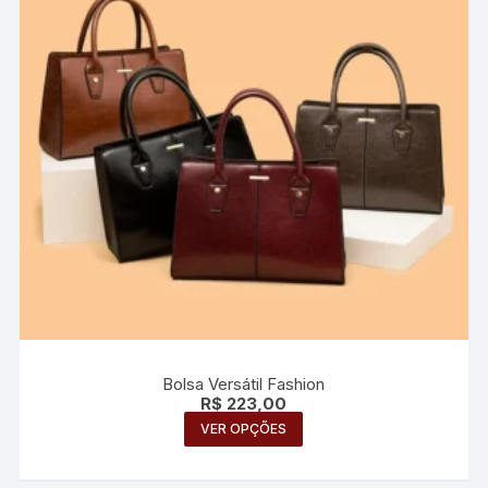
ser
escolhidas
na
página
do
produto
Bolsa Versátil Fashion
R$
223,00
Este
VER OPÇÕES
produto
tem