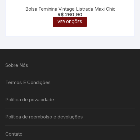
Bolsa Feminina Vintage Listrada Maxi Chic
R$
260,90
Este
VER OPÇÕES
produto
tem
várias
variantes.
As
Sobre Nós
opções
podem
ser
Termos E Condições
escolhidas
na
Política de privacidade
página
do
Política de reembolso e devoluções
produto
Contato