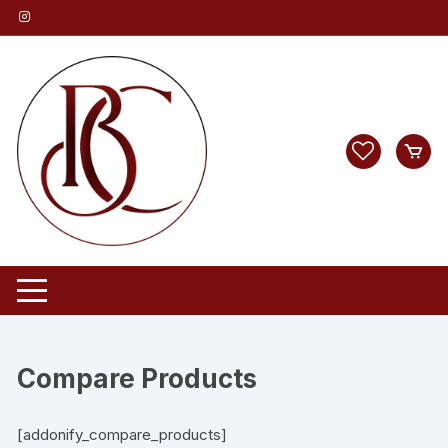
Pular
para
o
conteúdo
Compare Products
[addonify_compare_products]